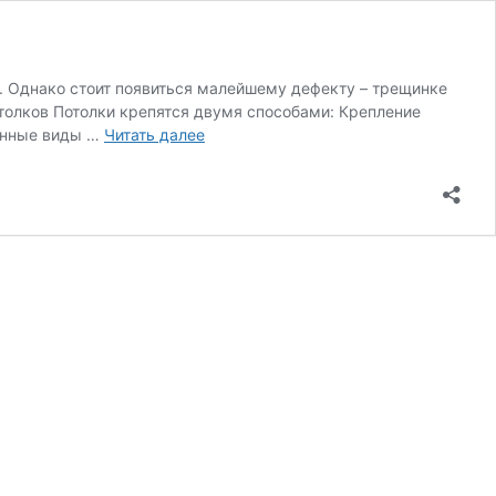
. Однако стоит появиться малейшему дефекту – трещинке
отолков Потолки крепятся двумя способами: Крепление
Варианты
ненные виды …
Читать далее
отделки
потолков