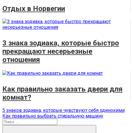
Отдых в Норвегии
3 знака зодиака, которые быстро
прекращают несерьезные
отношения
Как правильно заказать двери для
комнат?
Навигация
Предыдущая
5 знаков зодиака, которые чувствуют себя одинокими
запись:
Следующая
Как правильно выбрать стиральную машину
по
запись:
Поиск
записям
для: