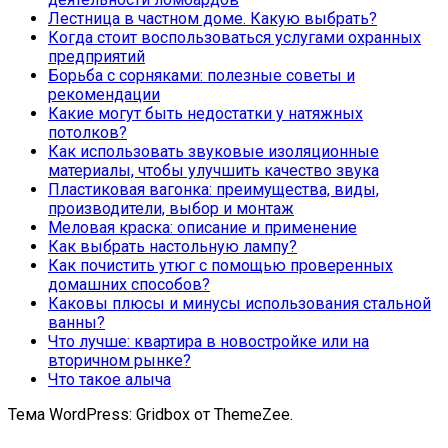
Лестница в частном доме. Какую выбрать?
Когда стоит воспользоваться услугами охранных
предприятий
Борьба с сорняками: полезные советы и
рекомендации
Какие могут быть недостатки у натяжных
потолков?
Как использовать звуковые изоляционные
материалы, чтобы улучшить качество звука
Пластиковая вагонка: преимущества, виды,
производители, выбор и монтаж
Меловая краска: описание и применение
Как выбрать настольную лампу?
Как почистить утюг с помощью проверенных
домашних способов?
Каковы плюсы и минусы использования стальной
ванны?
Что лучше: квартира в новостройке или на
вторичном рынке?
Что такое алыча
Тема WordPress: Gridbox от ThemeZee.