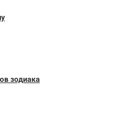
лу
ов зодиака