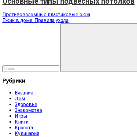
Основные типы подвесных потолков
Навигация
Предыдущая
Противовзломные пластиковые окна
запись:
Следующая
Ежик в доме. Правила ухода
по
запись:
Поиск
записям
для:
Поиск
Рубрики
Вязание
Дом
Здоровье
Знакомства
Игры
Книги
Красота
Кулинария