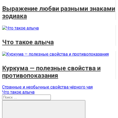
Выражение любви разными знаками
зодиака
Что такое алыча
Куркума — полезные свойства и
противопоказания
Навигация
Предыдущая
Странные и необычные свойства чёрного чая
запись:
Следующая
Что такое алыча
по
запись:
Поиск
записям
для: