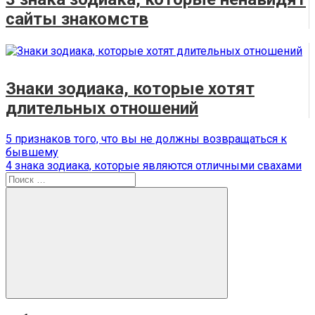
сайты знакомств
Знаки зодиака, которые хотят
длительных отношений
Навигация
Предыдущая
5 признаков того, что вы не должны возвращаться к
запись:
бывшему
по
Следующая
4 знака зодиака, которые являются отличными свахами
записям
запись:
Поиск
для:
Поиск