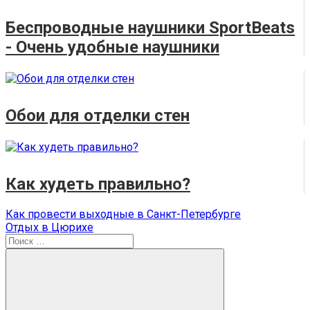
Беспроводные наушники SportBeats
- Очень удобные наушники
Обои для отделки стен
Как худеть правильно?
Навигация
Предыдущая
Как провести выходные в Санкт-Петербурге
запись:
Следующая
Отдых в Цюрихе
по
запись:
Поиск
записям
для: