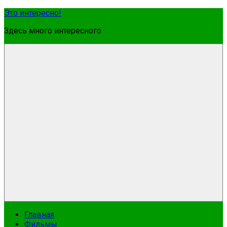
Перейти
Это интересно!
к
Здесь много интересного
содержимому
Меню
Главная
Фильмы