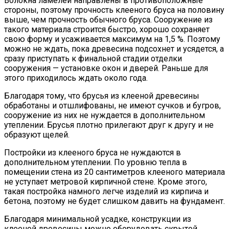
Волокна ламелей направлены в противоположные
стороны, поэтому прочность клееного бруса на половину
выше, чем прочность обычного бруса. Сооружение из
такого материала строится быстро, хорошо сохраняет
свою форму и усаживается максимум на 1,5 %. Поэтому
можно не ждать, пока древесина подсохнет и усядется, а
сразу приступать к финальной стадии отделки
сооружения — установке окон и дверей. Раньше для
этого приходилось ждать около года.
Благодаря тому, что брусья из клееной древесины
обработаны и отшлифованы, не имеют сучков и бугров,
сооружение из них не нуждается в дополнительном
утеплении. Брусья плотно прилегают друг к другу и не
образуют щелей.
Постройки из клееного бруса не нуждаются в
дополнительном утеплении. По уровню тепла в
помещении стена из 20 сантиметров клееного материала
не уступает метровой кирпичной стене. Кроме этого,
такая постройка намного легче изделий из кирпича и
бетона, поэтому не будет слишком давить на фундамент.
Благодаря минимальной усадке, конструкции из
клееной древесины можно оборудовать скрытой