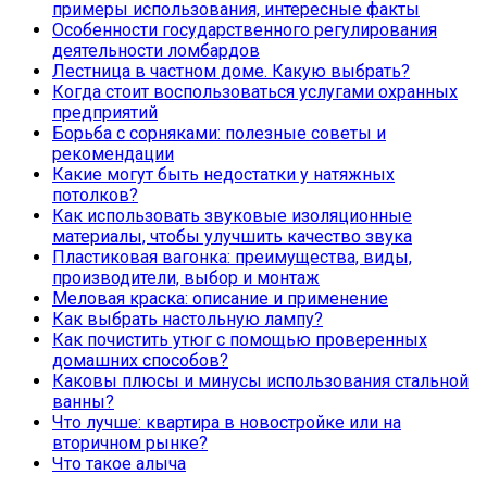
примеры использования, интересные факты
Особенности государственного регулирования
деятельности ломбардов
Лестница в частном доме. Какую выбрать?
Когда стоит воспользоваться услугами охранных
предприятий
Борьба с сорняками: полезные советы и
рекомендации
Какие могут быть недостатки у натяжных
потолков?
Как использовать звуковые изоляционные
материалы, чтобы улучшить качество звука
Пластиковая вагонка: преимущества, виды,
производители, выбор и монтаж
Меловая краска: описание и применение
Как выбрать настольную лампу?
Как почистить утюг с помощью проверенных
домашних способов?
Каковы плюсы и минусы использования стальной
ванны?
Что лучше: квартира в новостройке или на
вторичном рынке?
Что такое алыча