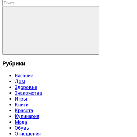
по
запись:
Поиск
записям
для:
Поиск
Рубрики
Вязание
Дом
Здоровье
Знакомства
Игры
Книги
Красота
Кулинария
Мода
Обувь
Отношения