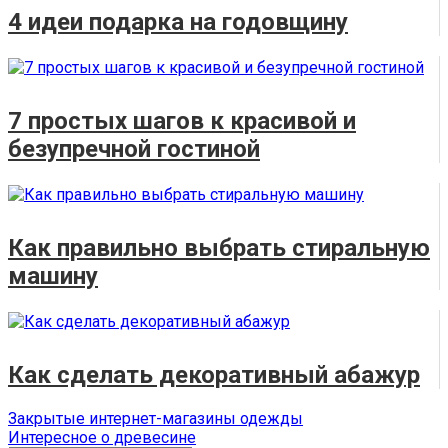
4 идеи подарка на годовщину
7 простых шагов к красивой и
безупречной гостиной
Как правильно выбрать стиральную
машину
Как сделать декоративный абажур
Навигация
Предыдущая
Закрытые интернет-магазины одежды
запись:
Следующая
Интересное о древесине