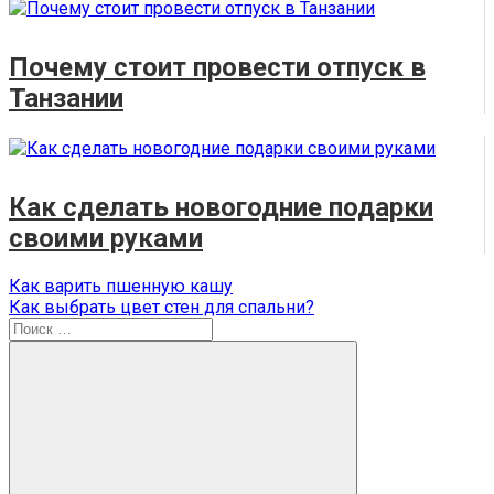
Почему стоит провести отпуск в
Танзании
Как сделать новогодние подарки
своими руками
Навигация
Предыдущая
Как варить пшенную кашу
запись:
Следующая
Как выбрать цвет стен для спальни?
по
запись:
Поиск
записям
для: