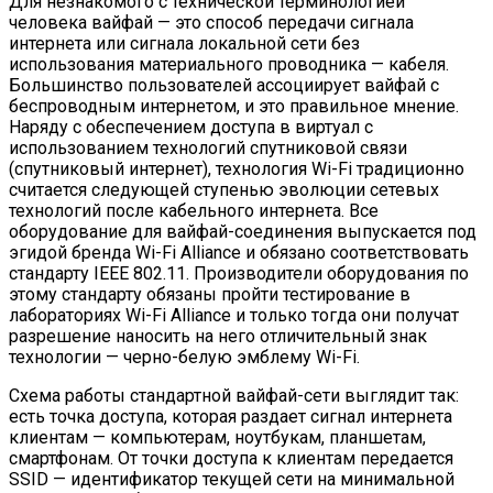
Для незнакомого с технической терминологией
человека вайфай — это способ передачи сигнала
интернета или сигнала локальной сети без
использования материального проводника — кабеля.
Большинство пользователей ассоциирует вайфай с
беспроводным интернетом, и это правильное мнение.
Наряду с обеспечением доступа в виртуал с
использованием технологий спутниковой связи
(спутниковый интернет), технология Wi-Fi традиционно
считается следующей ступенью эволюции сетевых
технологий после кабельного интернета. Все
оборудование для вайфай-соединения выпускается под
эгидой бренда Wi-Fi Alliance и обязано соответствовать
стандарту IEEE 802.11. Производители оборудования по
этому стандарту обязаны пройти тестирование в
лабораториях Wi-Fi Alliance и только тогда они получат
разрешение наносить на него отличительный знак
технологии — черно-белую эмблему Wi-Fi.
Схема работы стандартной вайфай-сети выглядит так:
есть точка доступа, которая раздает сигнал интернета
клиентам — компьютерам, ноутбукам, планшетам,
смартфонам. От точки доступа к клиентам передается
SSID — идентификатор текущей сети на минимальной