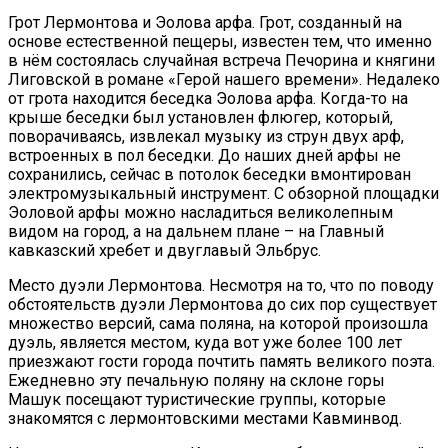
Грот Лермонтова и Эолова арфа. Грот, созданный на
основе естественной пещеры, известен тем, что именно
в нём состоялась случайная встреча Печорина и княгини
Лиговской в романе «Герой нашего времени». Недалеко
от грота находится беседка Эолова арфа. Когда-то на
крыше беседки был установлен флюгер, который,
поворачиваясь, извлекал музыку из струн двух арф,
встроенных в пол беседки. До наших дней арфы не
сохранились, сейчас в потолок беседки вмонтирован
электромузыкальный инструмент. С обзорной площадки
Эоловой арфы можно насладиться великолепным
видом на город, а на дальнем плане – на Главный
кавказский хребет и двуглавый Эльбрус.
Место дуэли Лермонтова. Несмотря на то, что по поводу
обстоятельств дуэли Лермонтова до сих пор существует
множество версий, сама поляна, на которой произошла
дуэль, является местом, куда вот уже более 100 лет
приезжают гости города почтить память великого поэта.
Ежедневно эту печальную поляну на склоне горы
Машук посещают туристические группы, которые
знакомятся с лермонтовскими местами Кавминвод.