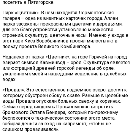
посетить в Пятигорске.
Парк «Цветник». В нём находится Лермонтовская
галерея – одна из визитных карточек города. Аллеи
парка засажены прекрасными цветами и деревьями,
для его благоустройства установлено множество
строений, скульптур, цветочные часы. Именно у входа в
этот парк Киса Воробьянинов просил милостыню в
пользу проекта Великого Комбинатора.
Недалеко от парка «Цветник», на горе Горячей на город
взирает символ Кавминвод – орёл. Скульптура является
иллюстрацией древней горской легенды об орле,
ужаленном змеёй и нашедшим исцеление в целебных
водах.
«Провал». Это естественное подземное озеро, доступ к
которому обустроен сбоку в скале. Раньше в целебные
воды Провала опускали больных сверху в корзинах.
Сейчас перед входом в Провал можно встретить
бронзового Остапа Бендера, который по-прежнему
беспокоится о техническом состоянии этого места,
собирая деньги за вход на капремонт, «чтобы не
слишком проваливался».