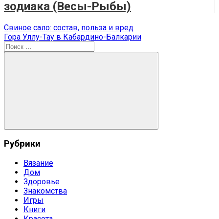
зодиака (Весы-Рыбы)
Навигация
Предыдущая
Свиное сало: состав, польза и вред
запись:
Следующая
Гора Уллу-Тау в Кабардино-Балкарии
по
запись:
Поиск
записям
для:
Поиск
Рубрики
Вязание
Дом
Здоровье
Знакомства
Игры
Книги
Красота