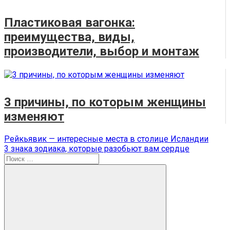
Пластиковая вагонка:
преимущества, виды,
производители, выбор и монтаж
3 причины, по которым женщины
изменяют
Навигация
Предыдущая
Рейкьявик — интересные места в столице Исландии
запись:
Следующая
3 знака зодиака, которые разобьют вам сердце
по
запись:
Поиск
записям
для: