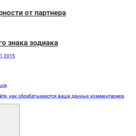
рности от партнера
о знака зодиака
), 2015
ься
.
йте, как обрабатываются ваши данные комментариев
.