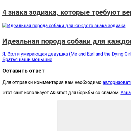
4 знака зодиака, которые требуют ве
Идеальная порода собаки для каждог
Навигация
Предыдущая
Я, Эрл и умирающая девушка (Me and Earl and the Dying Girl
запись:
Следующая
Братья наши меньшие
по
запись:
записям
Оставить ответ
Для отправки комментария вам необходимо
авторизоват
Этот сайт использует Akismet для борьбы со спамом.
Узна
Поиск
для: