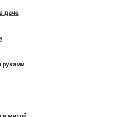
а даче
и
и руками
й и мятой