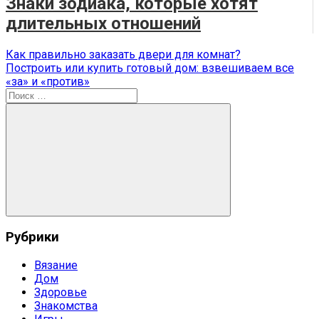
Знаки зодиака, которые хотят
длительных отношений
Навигация
Предыдущая
Как правильно заказать двери для комнат?
запись:
Следующая
Построить или купить готовый дом: взвешиваем все
по
запись:
«за» и «против»
записям
Поиск
для:
Поиск
Рубрики
Вязание
Дом
Здоровье
Знакомства