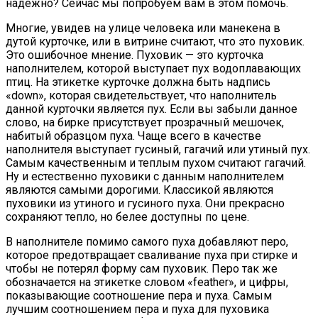
надежно? Сейчас мы попробуем вам в этом помочь.
Многие, увидев на улице человека или манекена в
дутой курточке, или в витрине считают, что это пуховик.
Это ошибочное мнение. Пуховик — это курточка
наполнителем, которой выступает пух водоплавающих
птиц. На этикетке курточке должна быть надпись
«down», которая свидетельствует, что наполнитель
данной курточки является пух. Если вы забыли данное
слово, на бирке присутствует прозрачный мешочек,
набитый образцом пуха. Чаще всего в качестве
наполнителя выступает гусиный, гагачий или утиный пух.
Самым качественным и теплым пухом считают гагачий.
Ну и естественно пуховики с данным наполнителем
являются самыми дорогими. Классикой являются
пуховики из утиного и гусиного пуха. Они прекрасно
сохраняют тепло, но белее доступны по цене.
В наполнителе помимо самого пуха добавляют перо,
которое предотвращает сваливание пуха при стирке и
чтобы не потерял форму сам пуховик. Перо так же
обозначается на этикетке словом «feather», и цифры,
показывающие соотношение пера и пуха. Самым
лучшим соотношением пера и пуха для пуховика