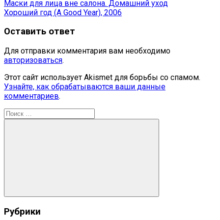
Навигация
Предыдущая
Маски для лица вне салона. Домашний уход
запись:
Следующая
Хороший год (A Good Year), 2006
по
запись:
записям
Оставить ответ
Для отправки комментария вам необходимо
авторизоваться
.
Этот сайт использует Akismet для борьбы со спамом.
Узнайте, как обрабатываются ваши данные
комментариев
.
Поиск
для:
Поиск
Рубрики