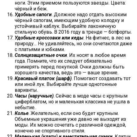
ноги. Этим приемом пользуются звезды. Цвета:
чёрный и беж.
Удобные сапоги
. Должное надо отдать высоким
чёрный сапогам, имеющим удобную колодку и
устойчивый каблук. Выбирайте лаконичную
стильную обувь. В 2016 году в тренде — ботфорты.
Удобные кроссовки или кеды
. На фитнес, в лес на
природу… Не удивляйтесь, но они сочетаются даже
с платьями и юбками.
Солнцезащитные очки
. Их носят в любое время
года. Помните, что их следует обязательно
примерять перед покупкой. Очки должны быть
хорошего качества, ведь это — ваше зрение.
Красивый платок (шарф)
. Помогают создавать тот
или иной лук. Выбирайте лучше однотонные
варианты.
Часы (наручные)
. Сейчас в моде часы с крупным
циферблатом, но и маленькая классика не ушла в
небытие.
Колье
. Желательно, если оно будет крупным.
Объемные украшения уже давно не выходят из
моды. Их можно сочетать с различной одеждой,
конечно не спортивного стиля.
Маленькая (клатч) и вместительная сумки
. Клатчи