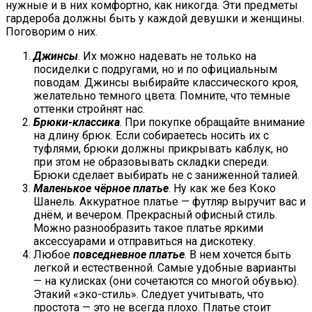
нужные и в них комфортно, как никогда. Эти предметы
гардероба должны быть у каждой девушки и женщины.
Поговорим о них.
Джинсы
. Их можно надевать не только на
посиделки с подругами, но и по официальным
поводам. Джинсы выбирайте классического кроя,
желательно темного цвета. Помните, что тёмные
оттенки стройнят нас.
Брюки-классика
. При покупке обращайте внимание
на длину брюк. Если собираетесь носить их с
туфлями, брюки должны прикрывать каблук, но
при этом не образовывать складки спереди.
Брюки сделает выбирать не с заниженной талией.
Маленькое чёрное платье
. Ну как же без Коко
Шанель. Аккуратное платье — футляр выручит вас и
днём, и вечером. Прекрасный офисный стиль.
Можно разнообразить такое платье яркими
аксессуарами и отправиться на дискотеку.
Любое
повседневное платье
. В нем хочется быть
легкой и естественной. Самые удобные варианты
— на кулисках (они сочетаются со многой обувью).
Этакий «эко-стиль». Следует учитывать, что
простота — это не всегда плохо. Платье стоит