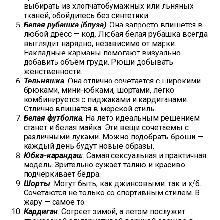
выбирать из хлопчатобумажных или льняных
тканей, обойдитесь без синтетики.
Белая рубашка (блуза)
. Она запросто впишется в
любой дресс — код. Любая белая рубашка всегда
выглядит нарядно, независимо от марки.
Накладные карманы помогают визуально
добавить объём груди. Рюши добывать
женственности.
Тельняшка
. Она отлично сочетается с широкими
брюками, мини-юбками, шортами, легко
комбинируется с пиджаками и кардиганами.
Отлично впишется в морской стиль.
Белая футболка
. На лето идеальным решением
станет и белая майка. Эти вещи сочетаемы с
различными луками. Можно подобрать броши —
каждый день будут новые образы.
Юбка-карандаш
. Самая сексуальная и практичная
модель. Зрительно сужает талию и красиво
подчёркивает бёдра.
Шорты
. Могут быть, как джинсовыми, так и х/б.
Сочетаются не только со спортивным стилем. В
жару — самое то.
Кардиган
. Согреет зимой, а летом послужит