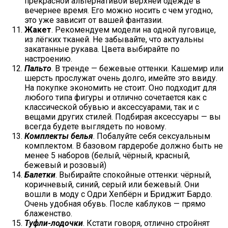
прекрасной альтернативой верхней одежде в
вечернее время. Его можно носить с чем угодно,
это уже зависит от вашей фантазии.
Жакет
. Рекомендуем модели на одной пуговице,
из лёгких тканей. Не забывайте, что актуальны
закатанные рукава. Цвета выбирайте по
настроению.
Пальто
. В тренде — бежевые оттенки. Кашемир или
шерсть прослужат очень долго, имейте это ввиду.
На покупке экономить не стоит. Оно подходит для
любого типа фигуры и отлично сочетается как с
классической обувью и аксессуарами, так и с
вещами других стилей. Подбирая аксессуары — вы
всегда будете выглядеть по новому.
Комплекты белья
. Побалуйте себя сексуальным
комплектом. В базовом гардеробе должно быть не
менее 5 наборов (белый, чёрный, красный,
бежевый и розовый)
Балетки
. Выбирайте спокойные оттенки: чёрный,
коричневый, синий, серый или бежевый. Они
вошли в моду с Одри Хепбёрн и Бриджит Бардо.
Очень удобная обувь. После каблуков — прямо
блаженство.
Туфли-лодочки
. Кстати говоря, отлично стройнят