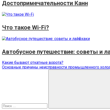
Достопримечательности Канн
Что такое Wi-Fi?
Автобусное путешествие: советы и л
Навигация
Предыдущая
Какие бывают откатные ворота?
запись:
Следующая
Основные причины неисправности промышленного холо
по
запись:
Поиск
записям
для:
Поиск