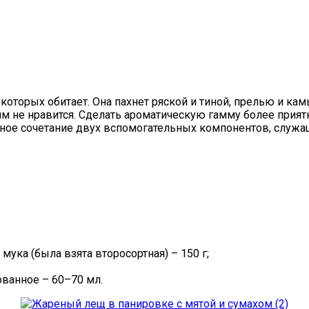
оторых обитает. Она пахнет ряской и тиной, прелью и ка
ям не нравится. Сделать ароматическую гамму более прия
чное сочетание двух вспомогательных компонентов, служащ
ука (была взята второсортная) – 150 г;
ванное – 60–70 мл.