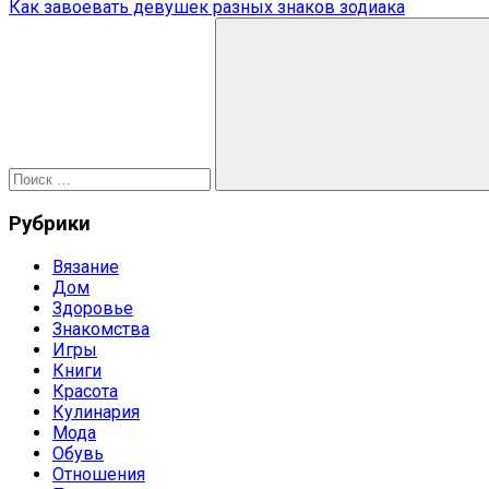
запись:
Следующая
Как завоевать девушек разных знаков зодиака
по
запись:
Поиск
записям
для:
Поиск
Рубрики
Вязание
Дом
Здоровье
Знакомства
Игры
Книги
Красота
Кулинария
Мода
Обувь
Отношения