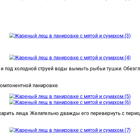
) и под холодной струей воды вымыть рыбьи тушки. Обезгл
компонентной панировке.
арить леща. Желательно дважды его перевернуть с периоди