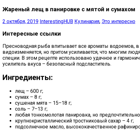
Жареный лещ в панировке с мятой и сумахом
2 октября, 2019
InterestingHUB
Кулинария
,
Это интересно
Интересные ссылки
Пресноводная рыба впитывает все ароматы водоемов, в к
видоизменяется, но притом усиливается, что многим люд
специи. В этом рецепте использовано удачное и гармони
усилитель вкуса – безопасный подсластитель.
Ингредиенты:
лещ – 600 г;
сумах – 8 г;
сушеная мята – 15–18 г;
соль – 7–13 г;
любая тонкомолотая панировка, но предпочтительно м
крупнокристаллический тростниковый сахар – 4 г;
подсолнечное масло, высококачественное рафиниро