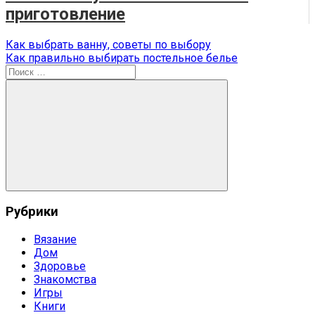
приготовление
Навигация
Предыдущая
Как выбрать ванну, советы по выбору
запись:
Следующая
Как правильно выбирать постельное белье
по
запись:
Поиск
записям
для:
Поиск
Рубрики
Вязание
Дом
Здоровье
Знакомства
Игры
Книги