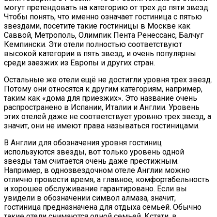
могут претендовать на категорию от трех до пяти звезд.
Чтобы понять, что именно означает гостиница с пятью
звездами, посетите такие гостиницы в Москве как
Саввой, Метрополь, Олимпик Пента Ренессанс, Балчуг
Кемпински. Эти отели полностью соответствуют
высокой категории в пять звезд, и очень популярны
среди заезжих из Европы и других стран.
Остальные же отели ещё не достигли уровня трех звезд.
Потому они относятся к другим категориям, например,
таким как «дома для приезжих». Это название очень
распространено в Испании, Италии и Англии. Уровень
этих отелей даже не соответствует уровню трех звезд, а
значит, они не имеют права называться гостиницами.
В Англии для обозначения уровня гостиниц
используются звезды, вот только уровень одной
звезды там считается очень даже престижным.
Например, в однозвездочном отеле Англии можно
отлично провести время, а главное, комфортабельность
и хорошее обслуживание гарантировано. Если вы
увидели в обозначении символ алмаза, значит,
гостиница предназначена для отдыха семьей. Обычно
такие отели снимаются одной семьей. Кстати, в