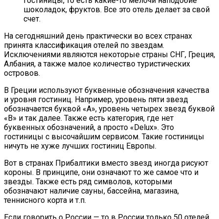
гостиницы, то есть какие-то мелочи наподобие
шоколадок, фруктов. Все это отель делает за свой
счет.
На сегодняшний день практически во всех странах
принята классификация отелей по звездам.
Исключениями являются некоторые страны СНГ, Греция,
Албания, а также малое количество туристических
островов.
В Греции используют буквенные обозначения качества
и уровня гостиниц. Например, уровень пяти звезд
обозначается буквой «А», уровень четырех звезд буквой
«В» и так далее. Также есть категория, где нет
буквенных обозначений, а просто «Delux». Это
гостиницы с высочайшим сервисом. Такие гостиницы
ничуть не хуже лучших гостиниц Европы.
Вот в странах Прибалтики вместо звезд иногда рисуют
короны. В принципе, они означают то же самое что и
звезды. Также есть ряд символов, которыми
обозначают наличие сауны, бассейна, магазина,
теннисного корта и т.п.
Если говорить о России — то в России только 50 отелей