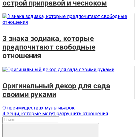
острой приправой и чесноком
3 знака зодиака, которые
предпочитают свободные
отношения
Оригинальный декор для сада
своими руками
Навигация
Предыдущая
О преимуществах мультиварок
запись:
Следующая
4 вещи, которые могут разрушить отношения
по
запись:
Поиск
записям
для: