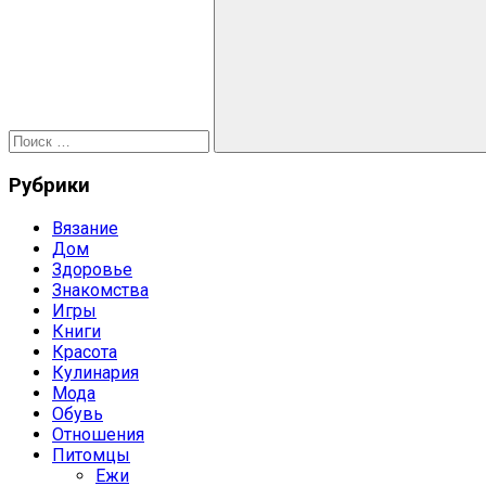
записям
для:
Поиск
Рубрики
Вязание
Дом
Здоровье
Знакомства
Игры
Книги
Красота
Кулинария
Мода
Обувь
Отношения
Питомцы
Ежи