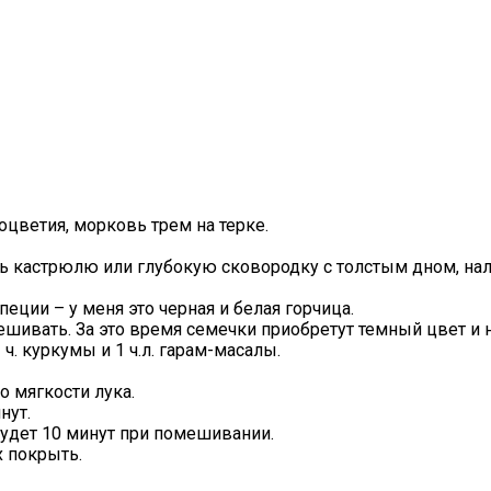
оцветия, морковь трем на терке.
ь кастрюлю или глубокую сковородку с толстым дном, нал
еции – у меня это черная и белая горчица.
шивать. За это время семечки приобретут темный цвет и н
. куркумы и 1 ч.л. гарам-масалы.
о мягкости лука.
нут.
будет 10 минут при помешивании.
 покрыть.