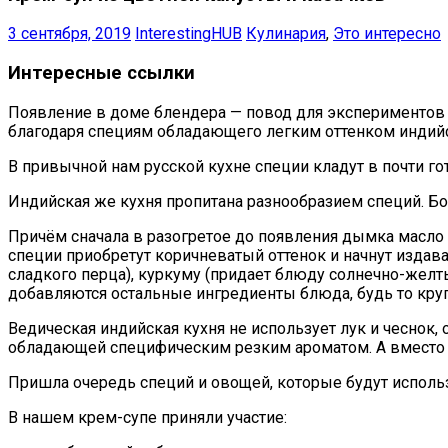
3 сентября, 2019
InterestingHUB
Кулинария
,
Это интересно
Интересные ссылки
Появление в доме блендера — повод для экспериментов и
благодаря специям обладающего легким оттенком индийс
В привычной нам русской кухне специи кладут в почти го
Индийская же кухня пропитана разнообразием специй. Бо
Причём сначала в разогретое до появления дымка масло к
специи приобретут коричневатый оттенок и начнут издав
сладкого перца), куркуму (придает блюду солнечно-желт
добавляются остальные ингредиенты блюда, будь то кру
Ведическая индийская кухня не использует лук и чеснок
обладающей специфическим резким ароматом. А вместо 
Пришла очередь специй и овощей, которые будут использ
В нашем крем-супе приняли участие: