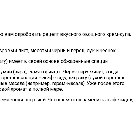
аю вам опробовать рецепт вкусного овощного крем-супа,
вровый лист, молотый черный перец, лук и чеснок.
агу) имеет в своей основе обжаренные специи.
мин (зира), семя горчицы. Через пару минут, когда
порошок специи – асафетиду, паприку (сухой порошок
ые масала (например, гарам-масала). Уже после этого
вой аромат в полной мере.
земленной энергией. Чеснок можно заменить асафетидой,