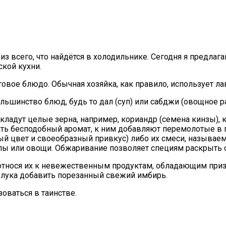
з всего, что найдётся в холодильнике. Сегодня я предлаг
кой кухни.
товое блюдо. Обычная хозяйка, как правило, использует ла
льшинство блюд, будь то дал (суп) или сабджи (овощное р
ладут целые зерна, например, кориандр (семена кинзы), ку
ать бесподобный аромат, к ним добавляют перемолотые в 
ый цвет и своеобразный привкус) либо их смеси, называем
пы или овощи. Обжаривание позволяет специям раскрыть с
, относя их к невежественным продуктам, обладающим при
лука добавить порезанный свежий имбирь.
оваться в таинстве.