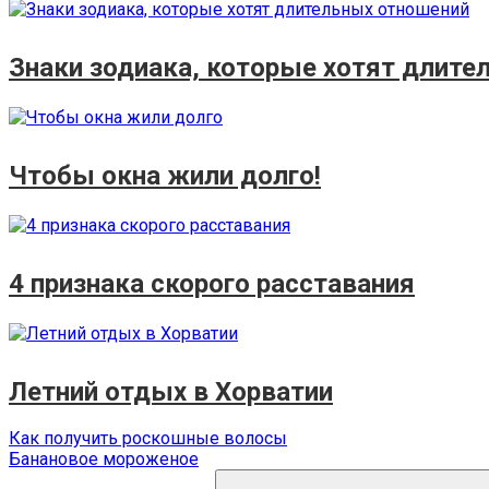
Знаки зодиака, которые хотят длите
Чтобы окна жили долго!
4 признака скорого расставания
Летний отдых в Хорватии
Навигация
Предыдущая
Как получить роскошные волосы
запись:
Следующая
Банановое мороженое
по
запись:
Поиск