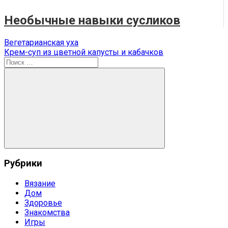
Необычные навыки сусликов
Навигация
Предыдущая
Вегетарианская уха
запись:
Следующая
Крем-суп из цветной капусты и кабачков
по
запись:
Поиск
записям
для:
Поиск
Рубрики
Вязание
Дом
Здоровье
Знакомства
Игры