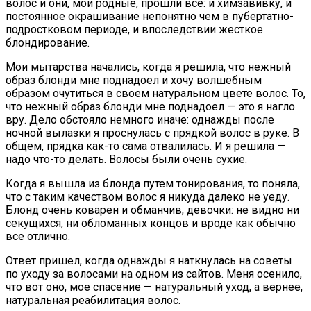
волос и они, мои родные, прошли все: и химзавивку, и
постоянное окрашивание непонятно чем в пубертатно-
подростковом периоде, и впоследствии жесткое
блондирование.
Мои мытарства начались, когда я решила, что нежный
образ блонди мне поднадоел и хочу волшебным
образом очутиться в своем натуральном цвете волос. То,
что нежный образ блонди мне поднадоел — это я нагло
вру. Дело обстояло немного иначе: однажды после
ночной вылазки я проснулась с прядкой волос в руке. В
общем, прядка как-то сама отвалилась. И я решила —
надо что-то делать. Волосы были очень сухие.
Когда я вышла из блонда путем тонирования, то поняла,
что с таким качеством волос я никуда далеко не уеду.
Блонд очень коварен и обманчив, девочки: не видно ни
секущихся, ни обломанных концов и вроде как обычно
все отлично.
Ответ пришел, когда однажды я наткнулась на советы
по уходу за волосами на одном из сайтов. Меня осенило,
что вот оно, мое спасение — натуральный уход, а вернее,
натуральная реабилитация волос.