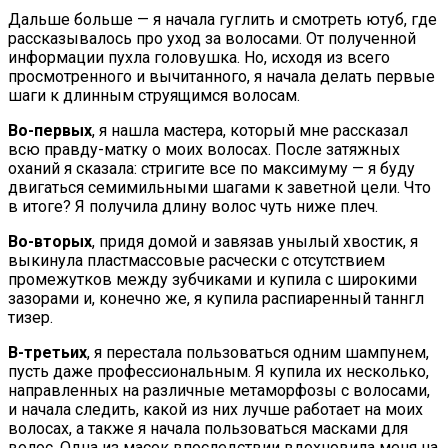
Дальше больше — я начала гуглить и смотреть ютуб, где
рассказывалось про уход за волосами. От полученной
информации пухла головушка. Но, исходя из всего
просмотренного и вычитанного, я начала делать первые
шаги к длинным струящимся волосам.
Во-первых
, я нашла мастера, который мне рассказал
всю правду-матку о моих волосах. После затяжных
оханий я сказала: стригите все по максимуму — я буду
двигаться семимильными шагами к заветной цели. Что
в итоге? Я получила длину волос чуть ниже плеч.
Во-вторых
, придя домой и завязав унылый хвостик, я
выкинула пластмассовые расчески с отсутствием
промежутков между зубчиками и купила с широкими
зазорами и, конечно же, я купила распиаренный таннгл
тизер.
В-третьих
, я перестала пользоваться одним шампунем,
пусть даже профессиональным. Я купила их несколько,
направленных на различные метаморфозы с волосами,
и начала следить, какой из них лучше работает на моих
волосах, а также я начала пользоваться масками для
волос. Одна из масок впоследствии вдохновила меня на