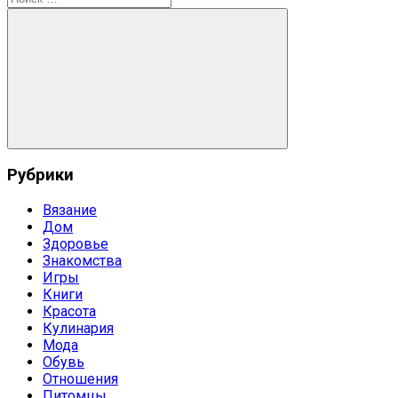
записям
для:
Поиск
Рубрики
Вязание
Дом
Здоровье
Знакомства
Игры
Книги
Красота
Кулинария
Мода
Обувь
Отношения
Питомцы