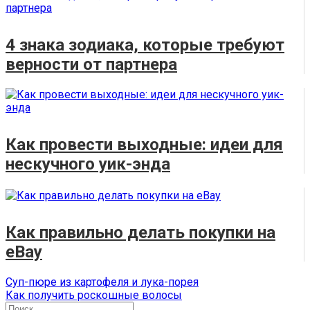
4 знака зодиака, которые требуют
верности от партнера
Как провести выходные: идеи для
нескучного уик-энда
Как правильно делать покупки на
eBay
Навигация
Предыдущая
Суп-пюре из картофеля и лука-порея
запись:
Следующая
Как получить роскошные волосы
по
запись:
Поиск