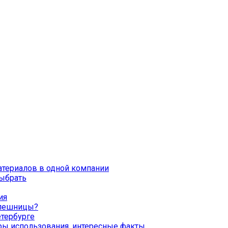
материалов в одной компании
выбрать
ия
олешницы?
етербурге
еры использования, интересные факты