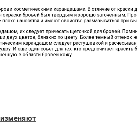
ви косметическими карандашами. В отличие от краски дл
ля окраски бровей был твердым и хорошо заточенным. П
 плохо наносятся и имеют свойство размазываться при вы
ндашом, их следует причесать щеточкой для бровей. Помн
и двух цветов, близких по цвету. Более темный оттенок на
етическим карандашом следует растушевкой и расчесывани
пудру. И еще один совет для тех, кто предпочитает красит
ненную в области бровей кожу.
х изменяют