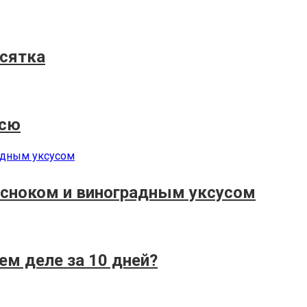
есятка
нсю
есноком и виноградным уксусом
ем деле за 10 дней?