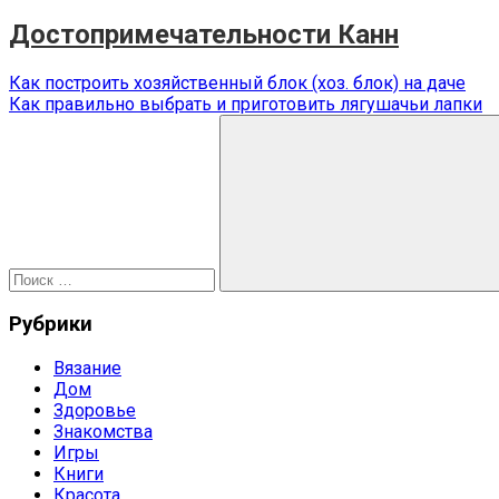
Достопримечательности Канн
Навигация
Предыдущая
Как построить хозяйственный блок (хоз. блок) на даче
запись:
Следующая
Как правильно выбрать и приготовить лягушачьи лапки
по
запись:
Поиск
записям
для:
Поиск
Рубрики
Вязание
Дом
Здоровье
Знакомства
Игры
Книги
Красота