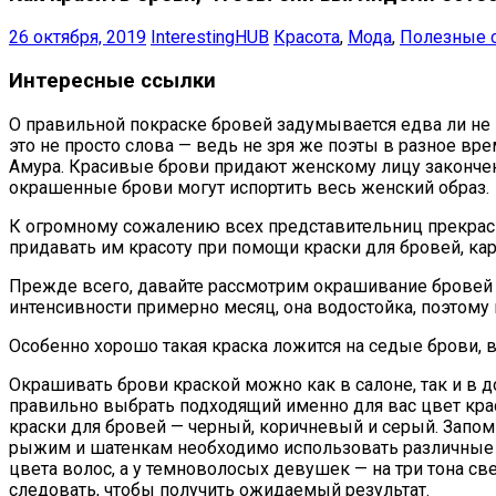
26 октября, 2019
InterestingHUB
Красота
,
Мода
,
Полезные 
Интересные ссылки
О правильной покраске бровей задумывается едва ли не 
это не просто слова — ведь не зря же поэты в разное вр
Амура. Красивые брови придают женскому лицу закончен
окрашенные брови могут испортить весь женский образ.
К огромному сожалению всех представительниц прекрас
придавать им красоту при помощи краски для бровей, ка
Прежде всего, давайте рассмотрим окрашивание бровей 
интенсивности примерно месяц, она водостойка, поэтому
Особенно хорошо такая краска ложится на седые брови, 
Окрашивать брови краской можно как в салоне, так и в 
правильно выбрать подходящий именно для вас цвет краски
краски для бровей — черный, коричневый и серый. Запомн
рыжим и шатенкам необходимо использовать различные от
цвета волос, а у темноволосых девушек — на три тона св
следовать, чтобы получить ожидаемый результат.