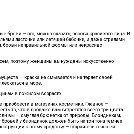
е брови — это, можно сказать, основа красивого лица. И
ыльями ласточки или летящей бабочки, и даже стрелами
и, брови неправильной формы или некрасиво
 всем, поэтому женщины вынуждены искусственно
уществ — краска не смывается и не теряет своей
плескаться в море.
щинам в пожилом возрасте.
е приобрести в магазинах косметики. Главное —
сть то, что в продаже вам встретятся всего три цвета
если вы — смуглая брюнетка от природы. Блондинкам,
 бровей у блондинок должен быть на три тона темнее
нструкции к этому средству — старайтесь точно ей