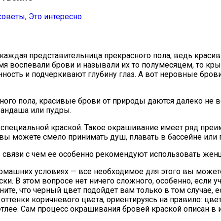
советы
,
Это интересно
каждая представительница прекрасного пола, ведь красивы
емя воспевали брови и называли их то полумесяцем, то кр
ность и подчеркивают глубину глаз. А вот неровные бров
ного пола, красивые брови от природы даются далеко не
рандаша или пудры.
специальной краской. Такое окрашивание имеет ряд преим
 вы можете смело принимать душ, плавать в бассейне или 
в связи с чем ее особенно рекомендуют использовать жен
домашних условиях — все необходимое для этого вы может
. В этом вопросе нет ничего сложного, особенно, если уче
ите, что черный цвет подойдет вам только в том случае, 
тенки коричневого цвета, ориентируясь на правило: цвет
етлее. Сам процесс окрашивания бровей краской описан в и