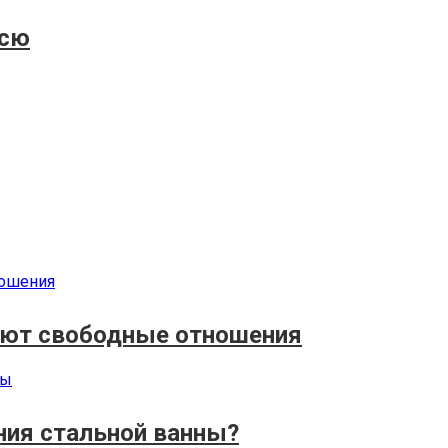
нсю
тают свободные отношения
ия стальной ванны?