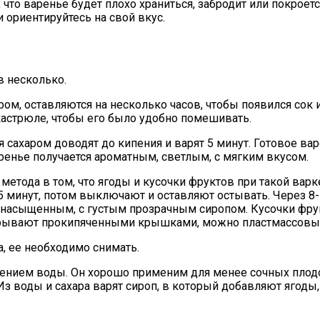
 что варенье будет плохо храниться, забродит или покрое
и ориентируйтесь на свой вкус.
в несколько.
, оставляются на несколько часов, чтобы появился сок и р
астрюле, чтобы его было удобно помешивать.
сахаром доводят до кипения и варят 5 минут. Готовое вар
енье получается ароматным, светлым, с мягким вкусом.
 метода в том, что ягоды и кусочки фруктов при такой ва
-5 минут, потом выключают и оставляют остывать. Через 8
ся насыщенным, с густым прозрачным сиропом. Кусочки фру
акрывают прокипяченными крышками, можно пластмассовы
а, ее необходимо снимать.
лением воды. Он хорошо применим для менее сочных плод
 воды и сахара варят сироп, в который добавляют ягоды, и