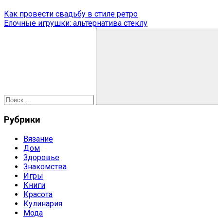
Навигация
Предыдущая
Как провести свадьбу в стиле ретро
запись:
Следующая
Елочные игрушки: альтернатива стеклу
по
запись:
Поиск
записям
для:
Поиск
Рубрики
Вязание
Дом
Здоровье
Знакомства
Игры
Книги
Красота
Кулинария
Мода