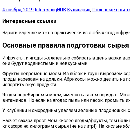
4 ноября, 2019
InterestingHUB
Кулинария
,
Полезные совет
Интересные ссылки
Варить варенье можно практически из любых ягод и фрукт
Основные правила подготовки сырья
И фрукты, и ягоды желательно собирать в день варки вар
они будут водянистыми и невкусными.
Фрукты непременно моем. Из яблок и груш вырезаем сер
плоды нарезаем на дольки. Абрикосы можно делить на по
испортить вкус продукта.
Ягоды перебираем и моем, именно в таком порядке. Можн
витаминов. Но если на ягодах пыль или песок, промыть их,
У клубники и смородины удаляем зеленые плодоножки, с
Расчет сахара прост. Чем кислее ягоды/фрукты, тем больш
кг сахара на килограмм сырья (не на литр!). На кислые я