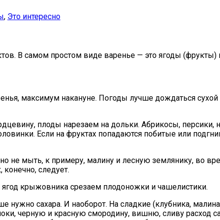
ы
,
Это интересно
ов. В самом простом виде варенье — это ягоды (фрукты) и
енья, максимум накануне. Погоды лучше дождаться сухой и
дцевину, плоды нарезаем на дольки. Абрикосы, персики, 
ловинки. Если на фруктах попадаются побитые или подгнив
о не мыть, к примеру, малину и лесную землянику, во вре
 конечно, следует.
 ягод крыжовника срезаем плодоножки и чашелистики.
е нужно сахара. И наоборот. На сладкие (клубника, малина
блоки, черную и красную смородину, вишню, сливу расход са